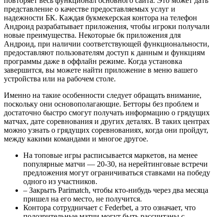
повторяет весь функционал основного сайта. Это может дать
представление о качестве предоставляемых услуг и
надежности БК. Каждая букмекерская контора на телефон
Андроид разрабатывает приложения, чтобы игроки получали
новые преимущества. Некоторые бк приложения для
Андроид, при наличии соответствующей функциональности,
предоставляют пользователям доступ к данным и функциям
программы даже в оффлайн режиме. Когда установка
завершится, вы можете найти приложение в меню вашего
устройства или на рабочем столе.
Именно на такие особенности следует обращать внимание,
поскольку они основополагающие. Бетторы без проблем и
достаточно быстро смогут получать информацию о грядущих
матчах, дате соревнования и других деталях. В таких центрах
можно узнать о грядущих соревнованиях, когда они пройдут,
между какими командами и многое другое.
На топовые игры расписывается маркетов, на менее
популярные матчи — 20-30, на нерейтинговые встречи
предложения могут ограничиваться ставками на победу
одного из участников.
– Закрыть Parimatch, чтобы кто-нибудь через два месяца
пришел на его место, не получится.
Контора сотрудничает с Federbet, а это означает, что
подозрительные матчи могут быть рассчитаны с