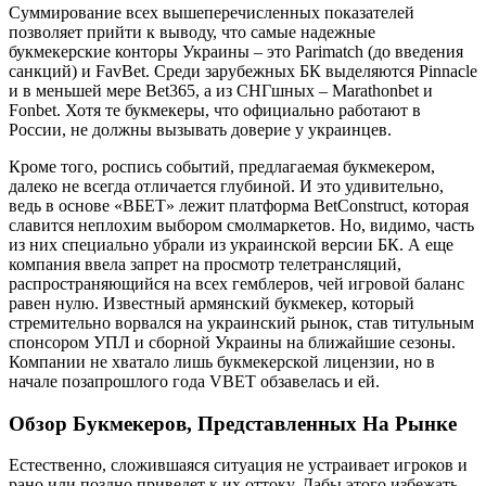
Суммирование всех вышеперечисленных показателей
позволяет прийти к выводу, что самые надежные
букмекерские конторы Украины – это Parimatch (до введения
санкций) и FavBet. Среди зарубежных БК выделяются Pinnacle
и в меньшей мере Bet365, а из СНГшных – Marathonbet и
Fonbet. Хотя те букмекеры, что официально работают в
России, не должны вызывать доверие у украинцев.
Кроме того, роспись событий, предлагаемая букмекером,
далеко не всегда отличается глубиной. И это удивительно,
ведь в основе «ВБЕТ» лежит платформа BetConstruct, которая
славится неплохим выбором смолмаркетов. Но, видимо, часть
из них специально убрали из украинской версии БК. А еще
компания ввела запрет на просмотр телетрансляций,
распространяющийся на всех гемблеров, чей игровой баланс
равен нулю. Известный армянский букмекер, который
стремительно ворвался на украинский рынок, став титульным
спонсором УПЛ и сборной Украины на ближайшие сезоны.
Компании не хватало лишь букмекерской лицензии, но в
начале позапрошлого года VBET обзавелась и ей.
Обзор Букмекеров, Представленных На Рынке
Естественно, сложившаяся ситуация не устраивает игроков и
рано или поздно приведет к их оттоку. Дабы этого избежать,