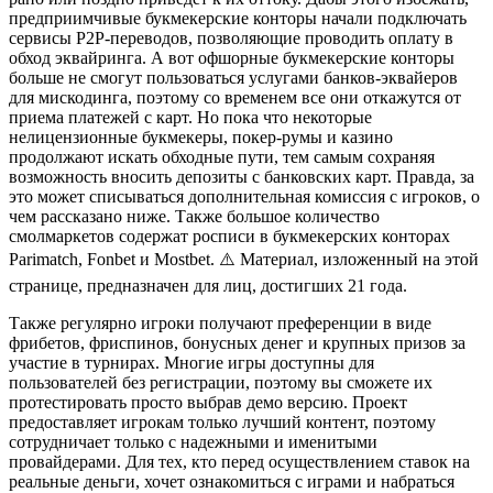
предприимчивые букмекерские конторы начали подключать
сервисы P2P-переводов, позволяющие проводить оплату в
обход эквайринга. А вот офшорные букмекерские конторы
больше не смогут пользоваться услугами банков-эквайеров
для мискодинга, поэтому со временем все они откажутся от
приема платежей с карт. Но пока что некоторые
нелицензионные букмекеры, покер-румы и казино
продолжают искать обходные пути, тем самым сохраняя
возможность вносить депозиты с банковских карт. Правда, за
это может списываться дополнительная комиссия с игроков, о
чем рассказано ниже. Также большое количество
смолмаркетов содержат росписи в букмекерских конторах
Parimatch, Fonbet и Mostbet. ⚠️ Материал, изложенный на этой
странице, предназначен для лиц, достигших 21 года.
Также регулярно игроки получают преференции в виде
фрибетов, фриспинов, бонусных денег и крупных призов за
участие в турнирах. Многие игры доступны для
пользователей без регистрации, поэтому вы сможете их
протестировать просто выбрав демо версию. Проект
предоставляет игрокам только лучший контент, поэтому
сотрудничает только с надежными и именитыми
провайдерами. Для тех, кто перед осуществлением ставок на
реальные деньги, хочет ознакомиться с играми и набраться