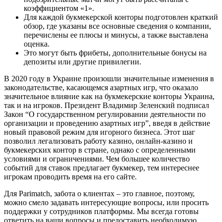
коэффициентом «1».
Для каждой букмекерской конторы подготовлен краткий
обзор, где указаны все основные сведения о компании,
перечислены ее плюсы и минусы, а также выставлена
оценка.
Это могут быть фрибеты, дополнительные бонусы на
депозиты или другие привилегии.
В 2020 году в Украине произошли значительные изменения в
законодательстве, касающемся азартных игр, что оказало
значительное влияние как на букмекерские конторы Украина,
так и на игроков. Президент Владимир Зеленский подписал
Закон “О государственном регулировании деятельности по
организации и проведению азартных игр”, введя в действие
новый правовой режим для игорного бизнеса. Этот шаг
позволил легализовать работу казино, онлайн-казино и
букмекерских контор в стране, однако с определенными
условиями и ограничениями. Чем большее количество
событий для ставок предлагает букмекер, тем интереснее
игрокам проводить время на его сайте.
Для Parimatch, забота о клиентах – это главное, поэтому,
можно смело задавать интересующие вопросы, или просить
поддержки у сотрудников платформы. Мы всегда готовы
ответить на ваши вопросы и предоставить необходимую