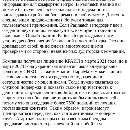
информацию для комфортной игры. В Parimatch Казино вы
можете быть уверены в безопасности и надежности,
наслаждаясь игрой в любое время и в любом месте. Доступ к
специальным предложениям и бонусам только для
пользователей приложения. Если Parimatch заподозрит вас в
создании двух или более аккаунтов, вам будет отказано в
выигрыше. Онлайн-казино Parimatch прикладывает все
усилия для обеспечения безопасной и честной игры. Это они
доказывают своей лицензией и многочисленными
проверками со стороны независимых аудиторских компаний.
Компания получила лицензию КРАИЛ в марте 2021 года, но в
марте 2023 года украинская лицензия была аннулирована
решением СНБО. Также компания ПариМатч может лишить
вас возможности снятия средств по подозрению в
сотрудничестве с мошенниками. Тогда нужно связаться со
службой поддержки и доказать свою непричастность к
действиям злоумышленников. Библиотека игровых автоматов
Париматч способна удовлетворить любых пользователей,
потому что она содержит более 7500 позиций от лучших
поставщиков контента. Таким образом, игроки могут
тренироваться перед тем, как стать активным гемблером
клуба. Азартная платформа под известным брендом
предлагает множество развлечений на любой вкус.