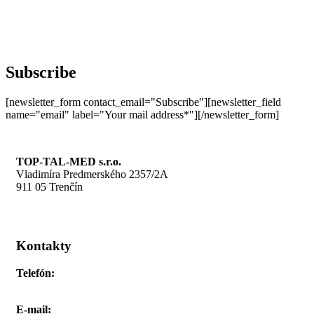
Subscribe
[newsletter_form contact_email="Subscribe"][newsletter_field
name="email" label="Your mail address*"][/newsletter_form]
TOP-TAL-MED s.r.o.
Vladimíra Predmerského 2357/2A
911 05 Trenčín
Kontakty
Telefón:
+421 911 691 006
E-mail: