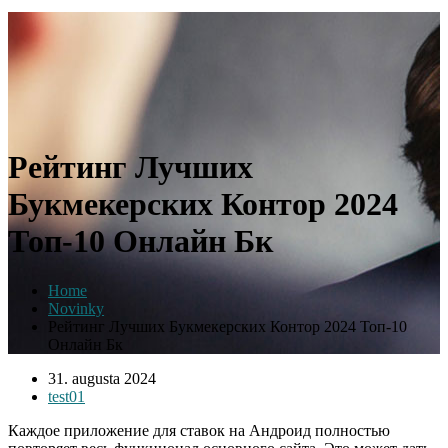
Рейтинг Лучших
Букмекерских Контор 2024
Топ-10 Онлайн Бк
Home
Novinky
Рейтинг Лучших Букмекерских Контор 2024 Топ-10
Онлайн Бк
31. augusta 2024
test01
Каждое приложение для ставок на Андроид полностью