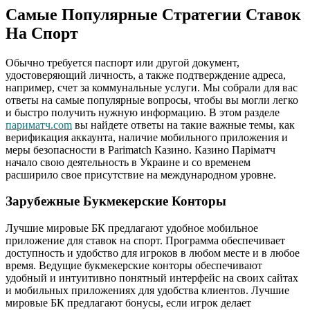
Самые Популярные Стратегии Ставок
На Спорт
Обычно требуется паспорт или другой документ,
удостоверяющий личность, а также подтверждение адреса,
например, счет за коммунальные услуги. Мы собрали для вас
ответы на самые популярные вопросы, чтобы вы могли легко
и быстро получить нужную информацию. В этом разделе
париматч.com
вы найдете ответы на такие важные темы, как
верификация аккаунта, наличие мобильного приложения и
меры безопасности в Parimatch Казино. Казино Паріматч
начало свою деятельность в Украине и со временем
расширило свое присутствие на международном уровне.
Зарубежные Букмекерские Конторы
Лучшие мировые БК предлагают удобное мобильное
приложение для ставок на спорт. Программа обеспечивает
доступность и удобство для игроков в любом месте и в любое
время. Ведущие букмекерские конторы обеспечивают
удобный и интуитивно понятный интерфейс на своих сайтах
и мобильных приложениях для удобства клиентов. Лучшие
мировые БК предлагают бонусы, если игрок делает