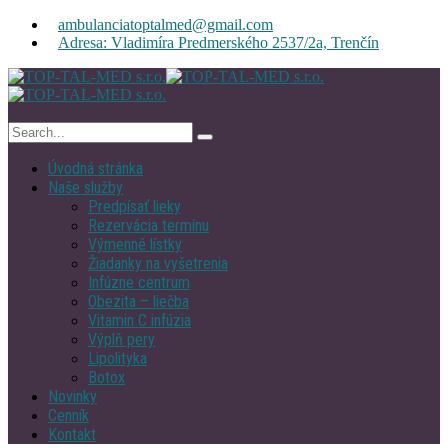
ambulanciatoptalmed@gmail.com
Adresa: Vladimíra Predmerského 2537/2a, Trenčín
Úvodná stránka
Naše služby
Predpísať lieky
Rezervácia termínu
Výmenné lístky
Žiadanky na vyšetrenia
Infúzne centrum
Obezita – liečba
Vitamin C infúzia
Výplň pery
Lipolityka
Botox
Novinky
Cenník
Kontakt