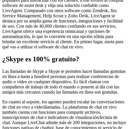
populares para interactuar con los clientes. Evite errores al comprar
software de assist desk y elija una solución confiable como
LiveAgent. Comparado con otros software como Zendesk, Jira
Service Management, Help Scout y Zoho Desk, LiveAgent se
destaca por su amplia gama de funciones, integraciones y facilidad
de uso. Con más de 40,000 clientes confiando en sus servicios,
LiveAgent ofrece una experiencia omnicanal y opciones de
automatización, lo que lo convierte en una opción sólida para
brindar un excelente servicio al cliente. En primer lugar, anota para
qué vas a utilizar el software de chat en vivo.
¿Skype es 100% gratuito?
Las llamadas de Skype a Skype te permiten hacer llamadas gratuitas
en línea a hasta a hundred personas para realizar conferencias de
audio o video en cualquier dispositivo. Es fácil chatear con
compañeros de trabajo de todo el mundo o ponerte al día con tus
amigos más cercanos cuando las llamadas en línea son gratuitas.
En cuanto al soporte, los agentes pueden escalar las conversaciones
de chat en vivo a videollamadas. La plataforma de chat en vivo
también cuenta con funciones para compartir archivos,
transcripciones de chat e indicadores de visualización/lectura de
chat. Aunque LiveChat admite más de 200 integraciones, no incluye
funciones nativas de chatbot, base de conocimientos ni servicio de