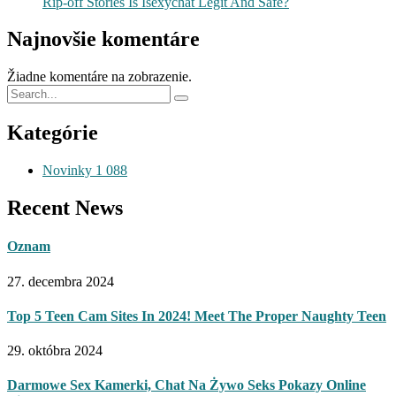
Rip-off Stories Is Isexychat Legit And Safe?
Najnovšie komentáre
Žiadne komentáre na zobrazenie.
Kategórie
Novinky
1 088
Recent News
Oznam
27. decembra 2024
Top 5 Teen Cam Sites In 2024! Meet The Proper Naughty Teen
29. októbra 2024
Darmowe Sex Kamerki, Chat Na Żywo Seks Pokazy Online