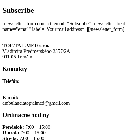
Subscribe
[newsletter_form contact_email="Subscribe"][newsletter_field
name="email" label="Your mail address*"][/newsletter_form]
TOP-TAL-MED s.r.o.
Vladimíra Predmerského 2357/2A
911 05 Trenčín
Kontakty
Telefón:
+421 911 691 006
E-mail:
ambulanciatoptalmed@gmail.com
Ordinačné hodiny
Pondelok:
7:00 – 15:00
Utorok:
7:00 – 15:00
Streda:
7:00 – 15:00