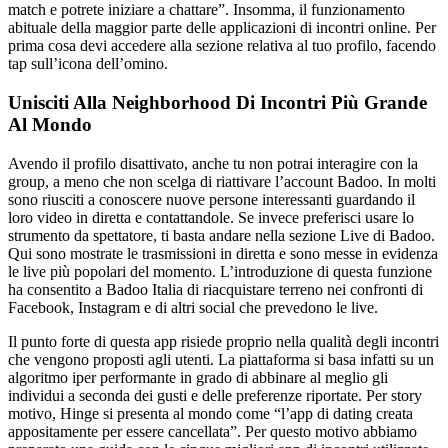
match e potrete iniziare a chattare”. Insomma, il funzionamento
abituale della maggior parte delle applicazioni di incontri online. Per
prima cosa devi accedere alla sezione relativa al tuo profilo, facendo
tap sull’icona dell’omino.
Unisciti Alla Neighborhood Di Incontri Più Grande
Al Mondo
Avendo il profilo disattivato, anche tu non potrai interagire con la
group, a meno che non scelga di riattivare l’account Badoo. In molti
sono riusciti a conoscere nuove persone interessanti guardando il
loro video in diretta e contattandole. Se invece preferisci usare lo
strumento da spettatore, ti basta andare nella sezione Live di Badoo.
Qui sono mostrate le trasmissioni in diretta e sono messe in evidenza
le live più popolari del momento. L’introduzione di questa funzione
ha consentito a Badoo Italia di riacquistare terreno nei confronti di
Facebook, Instagram e di altri social che prevedono le live.
Il punto forte di questa app risiede proprio nella qualità degli incontri
che vengono proposti agli utenti. La piattaforma si basa infatti su un
algoritmo iper performante in grado di abbinare al meglio gli
individui a seconda dei gusti e delle preferenze riportate. Per story
motivo, Hinge si presenta al mondo come “l’app di dating creata
appositamente per essere cancellata”. Per questo motivo abbiamo