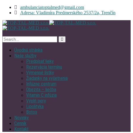
ambulanciatoptalmed@gmail.com
Adresa: Vladimíra Predmerského 2537/2a, Trenčín
Úvodná stránka
Naše služby
Predpísať lieky
Rezervácia termínu
Výmenné lístky
Žiadanky na vyšetrenia
Infúzne centrum
Obezita – liečba
Vitamin C infúzia
Výplň pery
Lipolityka
Botox
Novinky
Cenník
Kontakt