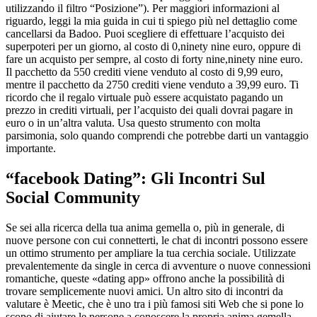
utilizzando il filtro “Posizione”). Per maggiori informazioni al
riguardo, leggi la mia guida in cui ti spiego più nel dettaglio come
cancellarsi da Badoo. Puoi scegliere di effettuare l’acquisto dei
superpoteri per un giorno, al costo di 0,ninety nine euro, oppure di
fare un acquisto per sempre, al costo di forty nine,ninety nine euro.
Il pacchetto da 550 crediti viene venduto al costo di 9,99 euro,
mentre il pacchetto da 2750 crediti viene venduto a 39,99 euro. Ti
ricordo che il regalo virtuale può essere acquistato pagando un
prezzo in crediti virtuali, per l’acquisto dei quali dovrai pagare in
euro o in un’altra valuta. Usa questo strumento con molta
parsimonia, solo quando comprendi che potrebbe darti un vantaggio
importante.
“facebook Dating”: Gli Incontri Sul
Social Community
Se sei alla ricerca della tua anima gemella o, più in generale, di
nuove persone con cui connetterti, le chat di incontri possono essere
un ottimo strumento per ampliare la tua cerchia sociale. Utilizzate
prevalentemente da single in cerca di avventure o nuove connessioni
romantiche, queste «dating app» offrono anche la possibilità di
trovare semplicemente nuovi amici. Un altro sito di incontri da
valutare è Meetic, che è uno tra i più famosi siti Web che si pone lo
scopo di aiutare le persone a conoscere la propria anima gemella.