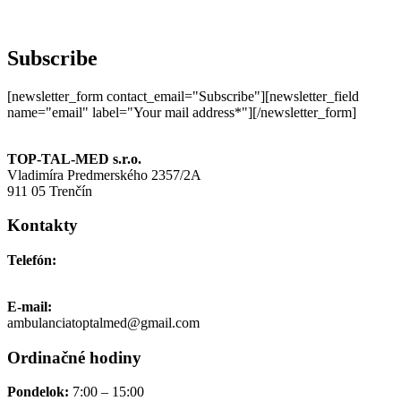
Subscribe
[newsletter_form contact_email="Subscribe"][newsletter_field
name="email" label="Your mail address*"][/newsletter_form]
TOP-TAL-MED s.r.o.
Vladimíra Predmerského 2357/2A
911 05 Trenčín
Kontakty
Telefón:
+421 911 691 006
E-mail:
ambulanciatoptalmed@gmail.com
Ordinačné hodiny
Pondelok:
7:00 – 15:00