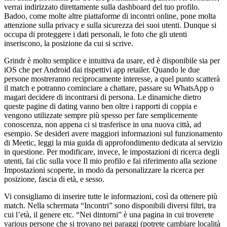
verrai indirizzato direttamente sulla dashboard del tuo profilo.
Badoo, come molte altre piattaforme di incontri online, pone molta
attenzione sulla privacy e sulla sicurezza dei suoi utenti. Dunque si
occupa di proteggere i dati personali, le foto che gli utenti
inseriscono, la posizione da cui si scrive.
Grindr è molto semplice e intuitiva da usare, ed è disponibile sia per
iOS che per Android dai rispettivi app retailer. Quando le due
persone mostreranno reciprocamente interesse, a quel punto scatterà
il match e potranno cominciare a chattare, passare su WhatsApp o
magari decidere di incontrarsi di persona. Le dinamiche dietro
queste pagine di dating vanno ben oltre i rapporti di coppia e
vengono utilizzate sempre più spesso per fare semplicemente
conoscenza, non appena ci si trasferisce in una nuova città, ad
esempio. Se desideri avere maggiori informazioni sul funzionamento
di Meetic, leggi la mia guida di approfondimento dedicata al servizio
in questione. Per modificare, invece, le impostazioni di ricerca degli
utenti, fai clic sulla voce Il mio profilo e fai riferimento alla sezione
Impostazioni scoperte, in modo da personalizzare la ricerca per
posizione, fascia di età, e sesso.
Vi consigliamo di inserire tutte le informazioni, così da ottenere più
match. Nella schermata “Incontri” sono disponibili diversi filtri, tra
cui l’età, il genere etc. “Nei dintorni” è una pagina in cui troverete
various persone che si trovano nei paraggi (potrete cambiare località