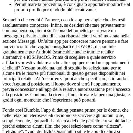
Per ultimare la procedura, è consigliato apportare modifiche al
proprio profilo per renderlo più accattivante.
Se quello che cerchi è l’amore, ecco le app per single che dovresti
assolutamente conoscere. Infine, se desideri chattare privatamente
con una persona, premi sull’icona del fumetto, per inviare un
messaggio privato e attendi la sua risposta che ti verrà mostrata nella
sezione Messaggi. Un’altra app per conoscere nuove persone e fare
nuovi incontri che voglio consigliarti è LOVOO, disponibile
gratuitamente per Android (scaricabile anche tramite retailer
alternativi) e iOS/iPadOS. Prima di scegliere a quale servizio
affidarti vorresti valutare anche altre app per ricordare appuntamenti
ai clienti? Nessun problema, qui di seguito ho selezionato per te
alcune fra le risorse più funzionali di questo genere disponibili nei
principali retailer. All’occorrenza puoi anche specificare, sfiorando la
voce Aggiungi posizione, il luogo dove si terrà l’appuntamento,
previa concessione all’app della relativa autorizzazione per l’accesso
alla posizione. Continua la ricerca, fino a trovare la persona giusta, e
goditi ogni momento che l’esperienza può portarti.
Fonda così Bumble, l’app di dating pensata prima per le donne, che
nelle relazioni eterosessuali decidono se scrivere agli uomini o se,
semplicemente, ignorarli. La ricerca del date perfetto è resa più facile
perché esistono alcuni filtri che puoi selezionare come “altezza”,
“religione”, “vuoi dei figli? Quasi tutti i siti e le app di dating si