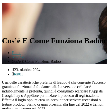
Cos’è E Come Funziona Badoo
Home
Novinky
Cos’è E Come Funziona Badoo
23. októbra 2024
test01
Una delle caratteristiche preferite di Badoo è che consente l’accesso
gratuito a funzionalità fondamentali. La versione cellular è
indubbiamente la preferita, quindi è consigliato scaricare l’App da
GooglePlay o AppStore per iniziare il processo di registrazione.
Effettua il login oppure crea un account per scrivere recensioni o
testare prodotti. Siamo oramai prossimi alla fine del 2022 e tra non
molto ci troveremo nel 2023.