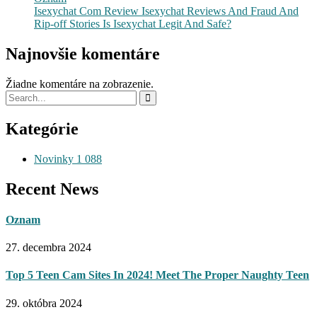
Isexychat Com Review Isexychat Reviews And Fraud And
Rip-off Stories Is Isexychat Legit And Safe?
Najnovšie komentáre
Žiadne komentáre na zobrazenie.
Kategórie
Novinky
1 088
Recent News
Oznam
27. decembra 2024
Top 5 Teen Cam Sites In 2024! Meet The Proper Naughty Teen
29. októbra 2024