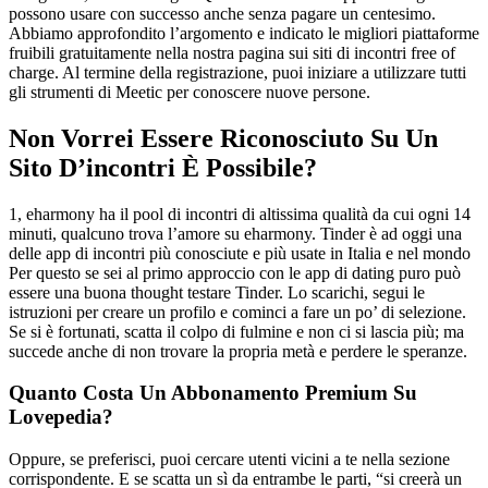
possono usare con successo anche senza pagare un centesimo.
Abbiamo approfondito l’argomento e indicato le migliori piattaforme
fruibili gratuitamente nella nostra pagina sui siti di incontri free of
charge. Al termine della registrazione, puoi iniziare a utilizzare tutti
gli strumenti di Meetic per conoscere nuove persone.
Non Vorrei Essere Riconosciuto Su Un
Sito D’incontri È Possibile?
1, eharmony ha il pool di incontri di altissima qualità da cui ogni 14
minuti, qualcuno trova l’amore su eharmony. Tinder è ad oggi una
delle app di incontri più conosciute e più usate in Italia e nel mondo
Per questo se sei al primo approccio con le app di dating puro può
essere una buona thought testare Tinder. Lo scarichi, segui le
istruzioni per creare un profilo e cominci a fare un po’ di selezione.
Se si è fortunati, scatta il colpo di fulmine e non ci si lascia più; ma
succede anche di non trovare la propria metà e perdere le speranze.
Quanto Costa Un Abbonamento Premium Su
Lovepedia?
Oppure, se preferisci, puoi cercare utenti vicini a te nella sezione
corrispondente. E se scatta un sì da entrambe le parti, “si creerà un