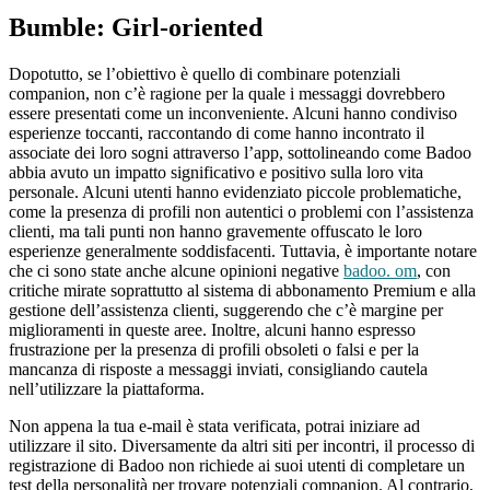
Bumble: Girl-oriented
Dopotutto, se l’obiettivo è quello di combinare potenziali
companion, non c’è ragione per la quale i messaggi dovrebbero
essere presentati come un inconveniente. Alcuni hanno condiviso
esperienze toccanti, raccontando di come hanno incontrato il
associate dei loro sogni attraverso l’app, sottolineando come Badoo
abbia avuto un impatto significativo e positivo sulla loro vita
personale. Alcuni utenti hanno evidenziato piccole problematiche,
come la presenza di profili non autentici o problemi con l’assistenza
clienti, ma tali punti non hanno gravemente offuscato le loro
esperienze generalmente soddisfacenti. Tuttavia, è importante notare
che ci sono state anche alcune opinioni negative
badoo. om
, con
critiche mirate soprattutto al sistema di abbonamento Premium e alla
gestione dell’assistenza clienti, suggerendo che c’è margine per
miglioramenti in queste aree. Inoltre, alcuni hanno espresso
frustrazione per la presenza di profili obsoleti o falsi e per la
mancanza di risposte a messaggi inviati, consigliando cautela
nell’utilizzare la piattaforma.
Non appena la tua e-mail è stata verificata, potrai iniziare ad
utilizzare il sito. Diversamente da altri siti per incontri, il processo di
registrazione di Badoo non richiede ai suoi utenti di completare un
test della personalità per trovare potenziali companion. Al contrario,