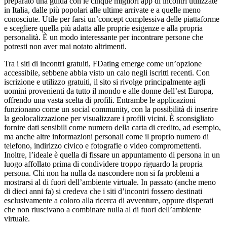
preparato una guida con le cinque migliori app di incontri utilizzate
in Italia, dalle più popolari alle ultime arrivate e a quelle meno
conosciute. Utile per farsi un’concept complessiva delle piattaforme
e scegliere quella più adatta alle proprie esigenze e alla propria
personalità. È un modo interessante per incontrare persone che
potresti non aver mai notato altrimenti.
Tra i siti di incontri gratuiti, FDating emerge come un’opzione
accessibile, sebbene abbia visto un calo negli iscritti recenti. Con
iscrizione e utilizzo gratuiti, il sito si rivolge principalmente agli
uomini provenienti da tutto il mondo e alle donne dell’est Europa,
offrendo una vasta scelta di profili. Entrambe le applicazioni
funzionano come un social community, con la possibilità di inserire
la geolocalizzazione per visualizzare i profili vicini. È sconsigliato
fornire dati sensibili come numero della carta di credito, ad esempio,
ma anche altre informazioni personali come il proprio numero di
telefono, indirizzo civico e fotografie o video compromettenti.
Inoltre, l’ideale è quella di fissare un appuntamento di persona in un
luogo affollato prima di condividere troppo riguardo la propria
persona. Chi non ha nulla da nascondere non si fa problemi a
mostrarsi al di fuori dell’ambiente virtuale. In passato (anche meno
di dieci anni fa) si credeva che i siti d’incontri fossero destinati
esclusivamente a coloro alla ricerca di avventure, oppure disperati
che non riuscivano a combinare nulla al di fuori dell’ambiente
virtuale.