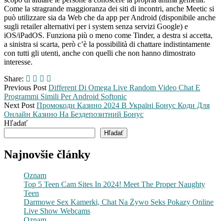
Come la stragrande maggioranza dei siti di incontri, anche Meetic si
può utilizzare sia da Web che da app per Android (disponibile anche
sugli retailer alternativi per i system senza servizi Google) e
iOS/iPadOS. Funziona più o meno come Tinder, a destra si accetta,
a sinistra si scarta, però c’è la possibilità di chattare indistintamente
con tutti gli utenti, anche con quelli che non hanno dimostrato
interesse.
Share:
Previous Post
Different Di Omega Live Random Video Chat E
Programmi Simili Per Android Softonic
Next Post
Промокоди Казино 2024 В Україні Бонус Коди Для
Онлайн Казино На Бездепозитний Бонус
Hľadať
Hľadať
Najnovšie články
Oznam
Top 5 Teen Cam Sites In 2024! Meet The Proper Naughty
Teen
Darmowe Sex Kamerki, Chat Na Żywo Seks Pokazy Online
Live Show Webcams
Oznam