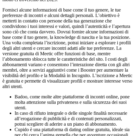
Fornisci alcune informazioni di base come il tuo genere, le tue
preferenze di incontri e alcuni dettagli personali. L’obiettivo è
metterti in contatto con persone della tua generazione che
condividono i tuoi interessi e valori, quindi l’autenticità e l’apertura
sono ciò che conta davvero. Dovrai fornire alcune informazioni di
base come il tuo genere, la knowledge di nascita e la tua posizione.
Una volta completata l’iscrizione, potrai iniziare a esplorare i profili
degli altri utenti e cercare incontri adatti alle tue preferenze. La
versione gratuita di Meetic offre funzioni di base, mentre
l’abbonamento sblocca tutte le caratteristiche del sito. I costi degli
abbonamenti variano e consentono l’interazione diretta con gli altri
membri, oltre a servizi aggiuntivi come i Booster per aumentare la
visibilità del profilo e la Modalità in Incognito. L’iscrizione a Meetic
è gratuita e permette di visualizzare profili e mostrare interesse verso
altri utenti.
Badoo, come molte altre piattaforme di incontri online, pone
molta attenzione sulla privateness e sulla sicurezza dei suoi
utenti.
In caso di rifiuto integrale o delle singole finalità necessarie
all’erogazione di pubblicità e di contenuti personalizzati,
potrai scegliere di aderire a un piano di abbonamento.
Cupido è una piattaforma di dating online gratuita, ideale sia
per chi cerca l’anima gemella che per avventure occasionali.