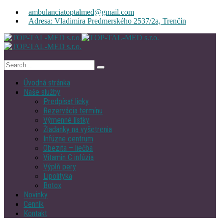
ambulanciatoptalmed@gmail.com
Adresa: Vladimíra Predmerského 2537/2a, Trenčín
Úvodná stránka
Naše služby
Predpísať lieky
Rezervácia termínu
Výmenné lístky
Žiadanky na vyšetrenia
Infúzne centrum
Obezita – liečba
Vitamin C infúzia
Výplň pery
Lipolityka
Botox
Novinky
Cenník
Kontakt