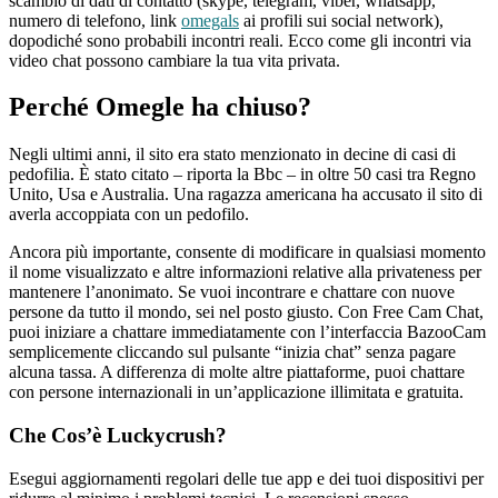
scambio di dati di contatto (skype, telegram, viber, whatsapp,
numero di telefono, link
omegals
ai profili sui social network),
dopodiché sono probabili incontri reali. Ecco come gli incontri via
video chat possono cambiare la tua vita privata.
Perché Omegle ha chiuso?
Negli ultimi anni, il sito era stato menzionato in decine di casi di
pedofilia. È stato citato – riporta la Bbc – in oltre 50 casi tra Regno
Unito, Usa e Australia. Una ragazza americana ha accusato il sito di
averla accoppiata con un pedofilo.
Ancora più importante, consente di modificare in qualsiasi momento
il nome visualizzato e altre informazioni relative alla privateness per
mantenere l’anonimato. Se vuoi incontrare e chattare con nuove
persone da tutto il mondo, sei nel posto giusto. Con Free Cam Chat,
puoi iniziare a chattare immediatamente con l’interfaccia BazooCam
semplicemente cliccando sul pulsante “inizia chat” senza pagare
alcuna tassa. A differenza di molte altre piattaforme, puoi chattare
con persone internazionali in un’applicazione illimitata e gratuita.
Che Cos’è Luckycrush?
Esegui aggiornamenti regolari delle tue app e dei tuoi dispositivi per