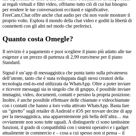
ai regali virtuali e filtri video, offriamo tutto ciò di cui hai bisogno
per rendere le tue conversazioni eccitanti e significative.
FreeCam.Chat offre anche chat audio per chi non vuole mostrare il
proprio volto. Esplora il mondo della chat video e goditi la libertà di
connetterti con gli altri nel modo che preferisci.
Quanto costa Omegle?
Il servizio è a pagamento e puoi scegliere il piano più adatto alle tue
esigenze a un prezzo di partenza di 2,99 euro/mese per il piano
Standard.
Signal è un’app di messaggistica che punta tanto sulla privateness
dell’utente, tanto che è stata sviluppata dagli stessi creatori della
tecnologia end-to-end utilizzata da WhatsApp. Oltre a poter inviare
e ricevere messaggi sia in singolo che di gruppo, è possibile inviare
immagini, video, documenti, contatti e persino la propria posizione.
Inoltre, è anche possibile effettuare delle chiamate e videochiamate
con i contatti che hanno a loro volta attivato WhatsApp. Basta fare
un “giretto” sugli retailer di Android e iOS per trovare decine di app
per la messaggistica, una apparentemente più bella dell’altra… ma
ovviamente non sono tutte uguali. A distinguerle ci sono tantissime
funzioni, il grado di compatibilità con i sistemi operativi e i gadget
attualmente in commercio e – cosa a cui spesso non si pensa – il