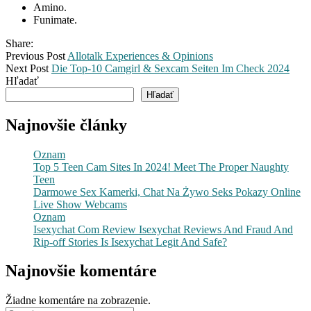
Amino.
Funimate.
Share:
Previous Post
Allotalk Experiences & Opinions
Next Post
Die Top-10 Camgirl & Sexcam Seiten Im Check 2024
Hľadať
Hľadať
Najnovšie články
Oznam
Top 5 Teen Cam Sites In 2024! Meet The Proper Naughty
Teen
Darmowe Sex Kamerki, Chat Na Żywo Seks Pokazy Online
Live Show Webcams
Oznam
Isexychat Com Review Isexychat Reviews And Fraud And
Rip-off Stories Is Isexychat Legit And Safe?
Najnovšie komentáre
Žiadne komentáre na zobrazenie.