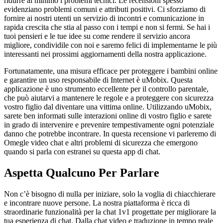
ridurre al minimo i problemi tecnici. Le recensioni spesso
evidenziano problemi comuni e attributi positivi. Ci sforziamo di
fornire ai nostri utenti un servizio di incontri e comunicazione in
rapida crescita che stia al passo con i tempi e non si fermi. Se hai i
tuoi pensieri e le tue idee su come rendere il servizio ancora
migliore, condividile con noi e saremo felici di implementarne le più
interessanti nei prossimi aggiornamenti della nostra applicazione.
Fortunatamente, una misura efficace per proteggere i bambini online
e garantire un uso responsabile di Internet è uMobix. Questa
applicazione è uno strumento eccellente per il controllo parentale,
che può aiutarvi a mantenere le regole e a proteggere con sicurezza
vostro figlio dal diventare una vittima online. Utilizzando uMobix,
sarete ben informati sulle interazioni online di vostro figlio e sarete
in grado di intervenire e prevenire tempestivamente ogni potenziale
danno che potrebbe incontrare. In questa recensione vi parleremo di
Omegle video chat e altri problemi di sicurezza che emergono
quando si parla con estranei su questa app di chat.
Aspetta Qualcuno Per Parlare
Non c’è bisogno di nulla per iniziare, solo la voglia di chiacchierare
e incontrare nuove persone. La nostra piattaforma è ricca di
straordinarie funzionalità per la chat 1v1 progettate per migliorare la
tua esperienza di chat. Dalla chat video e traduzione in tempo reale