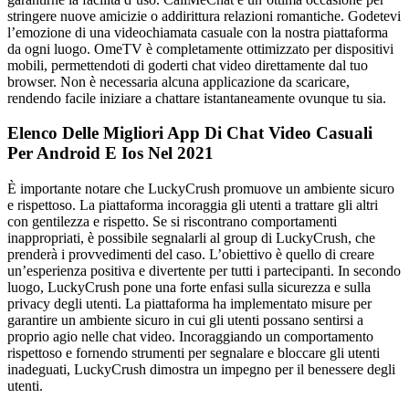
stringere nuove amicizie o addirittura relazioni romantiche. Godetevi
l’emozione di una videochiamata casuale con la nostra piattaforma
da ogni luogo. OmeTV è completamente ottimizzato per dispositivi
mobili, permettendoti di goderti chat video direttamente dal tuo
browser. Non è necessaria alcuna applicazione da scaricare,
rendendo facile iniziare a chattare istantaneamente ovunque tu sia.
Elenco Delle Migliori App Di Chat Video Casuali
Per Android E Ios Nel 2021
È importante notare che LuckyCrush promuove un ambiente sicuro
e rispettoso. La piattaforma incoraggia gli utenti a trattare gli altri
con gentilezza e rispetto. Se si riscontrano comportamenti
inappropriati, è possibile segnalarli al group di LuckyCrush, che
prenderà i provvedimenti del caso. L’obiettivo è quello di creare
un’esperienza positiva e divertente per tutti i partecipanti. In secondo
luogo, LuckyCrush pone una forte enfasi sulla sicurezza e sulla
privacy degli utenti. La piattaforma ha implementato misure per
garantire un ambiente sicuro in cui gli utenti possano sentirsi a
proprio agio nelle chat video. Incoraggiando un comportamento
rispettoso e fornendo strumenti per segnalare e bloccare gli utenti
inadeguati, LuckyCrush dimostra un impegno per il benessere degli
utenti.