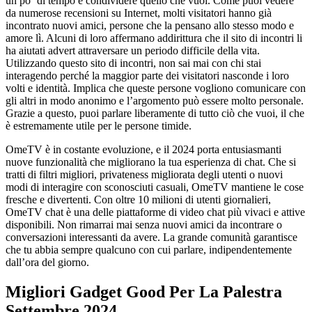
un po ‘di tempo e condividere quello che vuoi. Come puoi vedere
da numerose recensioni su Internet, molti visitatori hanno già
incontrato nuovi amici, persone che la pensano allo stesso modo e
amore lì. Alcuni di loro affermano addirittura che il sito di incontri li
ha aiutati advert attraversare un periodo difficile della vita.
Utilizzando questo sito di incontri, non sai mai con chi stai
interagendo perché la maggior parte dei visitatori nasconde i loro
volti e identità. Implica che queste persone vogliono comunicare con
gli altri in modo anonimo e l’argomento può essere molto personale.
Grazie a questo, puoi parlare liberamente di tutto ciò che vuoi, il che
è estremamente utile per le persone timide.
OmeTV è in costante evoluzione, e il 2024 porta entusiasmanti
nuove funzionalità che migliorano la tua esperienza di chat. Che si
tratti di filtri migliori, privateness migliorata degli utenti o nuovi
modi di interagire con sconosciuti casuali, OmeTV mantiene le cose
fresche e divertenti. Con oltre 10 milioni di utenti giornalieri,
OmeTV chat è una delle piattaforme di video chat più vivaci e attive
disponibili. Non rimarrai mai senza nuovi amici da incontrare o
conversazioni interessanti da avere. La grande comunità garantisce
che tu abbia sempre qualcuno con cui parlare, indipendentemente
dall’ora del giorno.
Migliori Gadget Good Per La Palestra
Settembre 2024