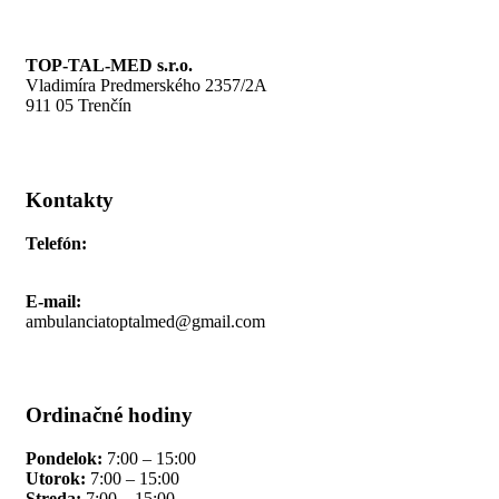
TOP-TAL-MED s.r.o.
Vladimíra Predmerského 2357/2A
911 05 Trenčín
Kontakty
Telefón:
+421 911 691 006
E-mail:
ambulanciatoptalmed@gmail.com
Ordinačné hodiny
Pondelok:
7:00 – 15:00
Utorok:
7:00 – 15:00
Streda:
7:00 – 15:00