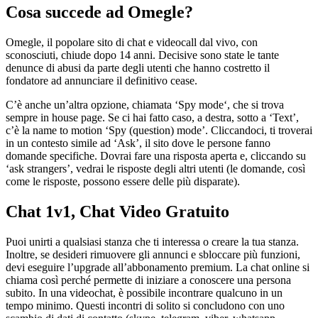
Cosa succede ad Omegle?
Omegle, il popolare sito di chat e videocall dal vivo, con
sconosciuti, chiude dopo 14 anni. Decisive sono state le tante
denunce di abusi da parte degli utenti che hanno costretto il
fondatore ad annunciare il definitivo cease.
C’è anche un’altra opzione, chiamata ‘Spy mode‘, che si trova
sempre in house page. Se ci hai fatto caso, a destra, sotto a ‘Text’,
c’è la name to motion ‘Spy (question) mode’. Cliccandoci, ti troverai
in un contesto simile ad ‘Ask’, il sito dove le persone fanno
domande specifiche. Dovrai fare una risposta aperta e, cliccando su
‘ask strangers’, vedrai le risposte degli altri utenti (le domande, così
come le risposte, possono essere delle più disparate).
Chat 1v1, Chat Video Gratuito
Puoi unirti a qualsiasi stanza che ti interessa o creare la tua stanza.
Inoltre, se desideri rimuovere gli annunci e sbloccare più funzioni,
devi eseguire l’upgrade all’abbonamento premium. La chat online si
chiama così perché permette di iniziare a conoscere una persona
subito. In una videochat, è possibile incontrare qualcuno in un
tempo minimo. Questi incontri di solito si concludono con uno