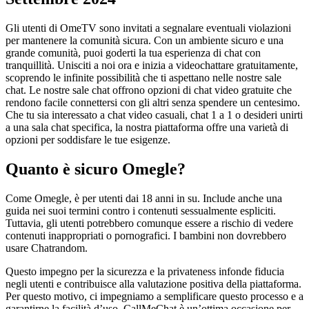
Gli utenti di OmeTV sono invitati a segnalare eventuali violazioni
per mantenere la comunità sicura. Con un ambiente sicuro e una
grande comunità, puoi goderti la tua esperienza di chat con
tranquillità. Unisciti a noi ora e inizia a videochattare gratuitamente,
scoprendo le infinite possibilità che ti aspettano nelle nostre sale
chat. Le nostre sale chat offrono opzioni di chat video gratuite che
rendono facile connettersi con gli altri senza spendere un centesimo.
Che tu sia interessato a chat video casuali, chat 1 a 1 o desideri unirti
a una sala chat specifica, la nostra piattaforma offre una varietà di
opzioni per soddisfare le tue esigenze.
Quanto è sicuro Omegle?
Come Omegle, è per utenti dai 18 anni in su. Include anche una
guida nei suoi termini contro i contenuti sessualmente espliciti.
Tuttavia, gli utenti potrebbero comunque essere a rischio di vedere
contenuti inappropriati o pornografici. I bambini non dovrebbero
usare Chatrandom.
Questo impegno per la sicurezza e la privateness infonde fiducia
negli utenti e contribuisce alla valutazione positiva della piattaforma.
Per questo motivo, ci impegniamo a semplificare questo processo e a
garantirne la facilità d’uso. CallMeChat è un’ottima occasione per