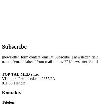
Subscribe
[newsletter_form contact_email="Subscribe"][newsletter_field
name="email" label="Your mail address*"][/newsletter_form]
TOP-TAL-MED s.r.o.
Vladimíra Predmerského 2357/2A
911 05 Trenčín
Kontakty
Telefón:
+421 911 691 006