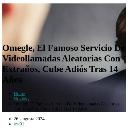
Omegle, El Famoso Servicio De
Videollamadas Aleatorias Con
Extraños, Cube Adiós Tras 14
Años
Home
Novinky
Omegle, El Famoso Servicio De Videollamadas Aleatorias
Con Extraños, Cube Adiós Tras 14 Años
26. augusta 2024
test01