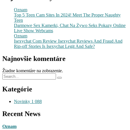
Oznam
Top 5 Teen Cam Sites In 2024! Meet The Proper Naughty
Teen
Darmowe Sex Kamerki, Chat Na Żywo Seks Pokazy Online
Live Show Webcams
Oznam
Isexychat Com Review Isexychat Reviews And Fraud And
Rip-off Stories Is Isexychat Legit And Safe?
Najnovšie komentáre
Žiadne komentáre na zobrazenie.
Kategórie
Novinky
1 088
Recent News
Oznam