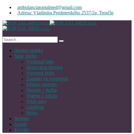
ambulanciatoptalmed@gmail.com
Adresa: Vladimíra Predmerského 2537/2a, Trenčín
Úvodná stránka
Naše služby
Predpísať lieky
Rezervácia termínu
Výmenné lístky
Žiadanky na vyšetrenia
Infúzne centrum
Obezita – liečba
Vitamin C infúzia
Výplň pery
Lipolityka
Botox
Novinky
Cenník
Kontakt