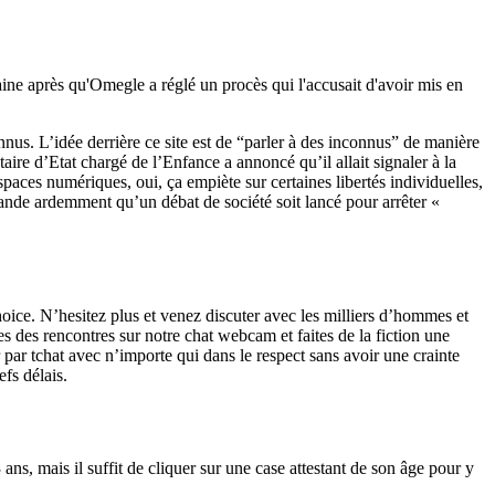
aine après qu'Omegle a réglé un procès qui l'accusait d'avoir mis en
nnus. L’idée derrière ce site est de “parler à des inconnus” de manière
ire d’Etat chargé de l’Enfance a annoncé qu’il allait signaler à la
spaces numériques, oui, ça empiète sur certaines libertés individuelles,
emande ardemment qu’un débat de société soit lancé pour arrêter «
ice. N’hesitez plus et venez discuter avec les milliers d’hommes et
s des rencontres sur notre chat webcam et faites de la fiction une
 par tchat avec n’importe qui dans le respect sans avoir une crainte
efs délais.
ns, mais il suffit de cliquer sur une case attestant de son âge pour y