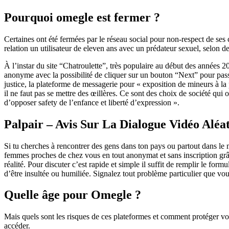
Pourquoi omegle est fermer ?
Certaines ont été fermées par le réseau social pour non-respect de ses 
relation un utilisateur de eleven ans avec un prédateur sexuel, selon d
À l’instar du site “Chatroulette”, très populaire au début des années 2
anonyme avec la possibilité de cliquer sur un bouton “Next” pour passe
justice, la plateforme de messagerie pour « exposition de mineurs à la 
il ne faut pas se mettre des œillères. Ce sont des choix de société qui
d’opposer safety de l’enfance et liberté d’expression ».
Palpair – Avis Sur La Dialogue Vidéo Aléa
Si tu cherches à rencontrer des gens dans ton pays ou partout dans l
femmes proches de chez vous en tout anonymat et sans inscription grâce
réalité. Pour discuter c’est rapide et simple il suffit de remplir le f
d’être insultée ou humiliée. Signalez tout problème particulier que vous
Quelle âge pour Omegle ?
Mais quels sont les risques de ces plateformes et comment protéger vos 
accéder.