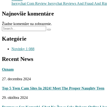
Isexychat Com Review Isexychat Reviews And Fraud And Rip-of
Najnovšie komentáre
Žiadne komentáre na zobrazenie.
Kategórie
Novinky
1 088
Recent News
Oznam
27. decembra 2024
Top 5 Teen Cam Sites In 2024! Meet The Proper Naughty Teen
29. októbra 2024