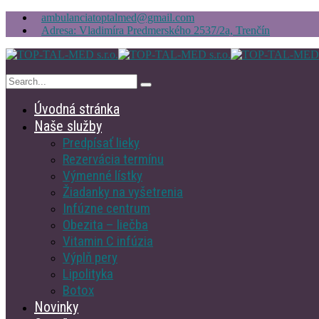
ambulanciatoptalmed@gmail.com
Adresa: Vladimíra Predmerského 2537/2a, Trenčín
Úvodná stránka
Naše služby
Predpísať lieky
Rezervácia termínu
Výmenné lístky
Žiadanky na vyšetrenia
Infúzne centrum
Obezita – liečba
Vitamin C infúzia
Výplň pery
Lipolityka
Botox
Novinky