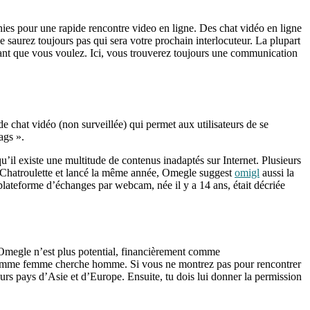
ies pour une rapide rencontre video en ligne. Des chat vidéo en ligne
saurez toujours pas qui sera votre prochain interlocuteur. La plupart
tant que vous voulez. Ici, vous trouverez toujours une communication
 de chat vidéo (non surveillée) qui permet aux utilisateurs de se
ags ».
u’il existe une multitude de contenus inadaptés sur Internet. Plusieurs
e Chatroulette et lancé la même année, Omegle suggest
omigl
aussi la
plateforme d’échanges par webcam, née il y a 14 ans, était décriée
r Omegle n’est plus potential, financièrement comme
 homme femme cherche homme. Si vous ne montrez pas pour rencontrer
urs pays d’Asie et d’Europe. Ensuite, tu dois lui donner la permission