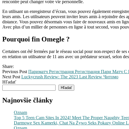
rencontre peut changer votre vie personnelle.
En utilisant un enregistreur d’écran, vous pouvez également enregistre
leurs amis. Les utilisateurs peuvent inviter leurs amis à rejoindre des 
distance. Vous pouvez désormais vous faire de nouveaux amis en ligne
Avec plus d’un millier de personnes en ligne à tout second, vous pou
Pourquoi fin Omegle ?
Certaines ont été fermées par le réseau social pour non-respect de ses 
en relation un utilisateur de 11 ans avec un prédateur sexuel, selon de
Share:
Previous Post
Париматч Регистрация Регистрация Пари Матч С Б
Next Post
Luckycrush Review: The 2023 Last Review Читомо
Hľadať
Hľadať
Najnovšie články
Oznam
Top 5 Teen Cam Sites In 2024! Meet The Proper Naughty Tee
Darmowe Sex Kamerki, Chat Na Żywo Seks Pokazy Online 
Oznam