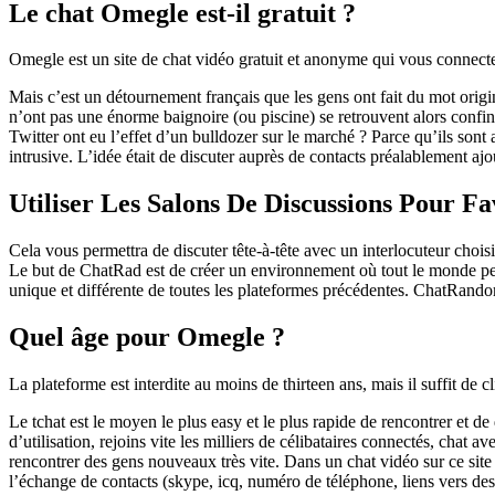
Le chat Omegle est-il gratuit ?
Omegle est un site de chat vidéo gratuit et anonyme qui vous connecte
Mais c’est un détournement français que les gens ont fait du mot origine
n’ont pas une énorme baignoire (ou piscine) se retrouvent alors confi
Twitter ont eu l’effet d’un bulldozer sur le marché ? Parce qu’ils sont 
intrusive. L’idée était de discuter auprès de contacts préalablement aj
Utiliser Les Salons De Discussions Pour F
Cela vous permettra de discuter tête-à-tête avec un interlocuteur cho
Le but de ChatRad est de créer un environnement où tout le monde peut
unique et différente de toutes les plateformes précédentes. ChatRando
Quel âge pour Omegle ?
La plateforme est interdite au moins de thirteen ans, mais il suffit de 
Le tchat est le moyen le plus easy et le plus rapide de rencontrer et d
d’utilisation, rejoins vite les milliers de célibataires connectés, chat
rencontrer des gens nouveaux très vite. Dans un chat vidéo sur ce site
l’échange de contacts (skype, icq, numéro de téléphone, liens vers des 