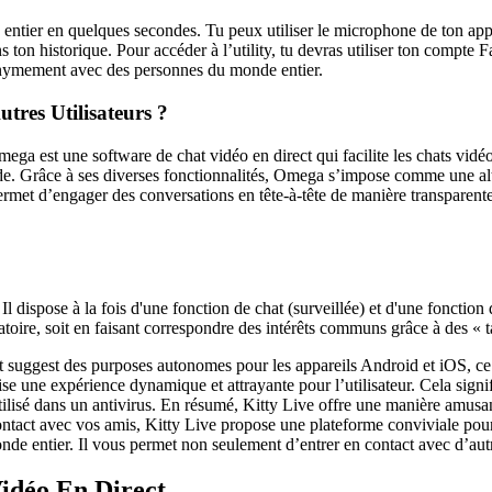
entier en quelques secondes. Tu peux utiliser le microphone de ton app
ton historique. Pour accéder à l’utility, tu devras utiliser ton compte F
onymement avec des personnes du monde entier.
tres Utilisateurs ?
Omega est une software de chat vidéo en direct qui facilite les chats vid
e. Grâce à ses diverses fonctionnalités, Omega s’impose comme une alt
permet d’engager des conversations en tête-à-tête de manière transparent
Il dispose à la fois d'une fonction de chat (surveillée) et d'une fonction
toire, soit en faisant correspondre des intérêts communs grâce à des « t
 suggest des purposes autonomes pour les appareils Android et iOS, ce q
ise une expérience dynamique et attrayante pour l’utilisateur. Cela sig
ilisé dans un antivirus. En résumé, Kitty Live offre une manière amusant
ontact avec vos amis, Kitty Live propose une plateforme conviviale pou
nde entier. Il vous permet non seulement d’entrer en contact avec d’autr
idéo En Direct