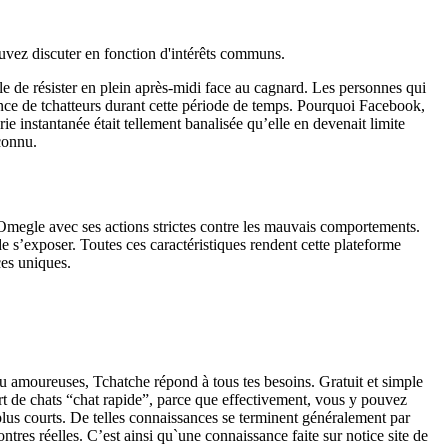
uvez discuter en fonction d'intérêts communs.
able de résister en plein après-midi face au cagnard. Les personnes qui
ence de tchatteurs durant cette période de temps. Pourquoi Facebook,
ie instantanée était tellement banalisée qu’elle en devenait limite
connu.
 Omegle avec ses actions strictes contre les mauvais comportements.
 s’exposer. Toutes ces caractéristiques rendent cette plateforme
ces uniques.
s ou amoureuses, Tchatche répond à tous tes besoins. Gratuit et simple
sort de chats “chat rapide”, parce que effectivement, vous y pouvez
plus courts. De telles connaissances se terminent généralement par
tres réelles. C’est ainsi qu`une connaissance faite sur notice site de