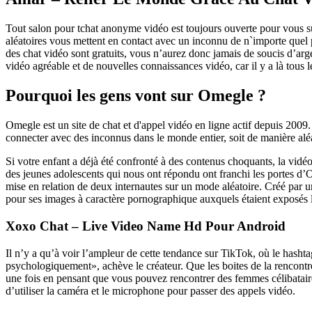
Tout salon pour tchat anonyme vidéo est toujours ouverte pour vous su
aléatoires vous mettent en contact avec un inconnu de n`importe quel 
des chat vidéo sont gratuits, vous n’aurez donc jamais de soucis d’ar
vidéo agréable et de nouvelles connaissances vidéo, car il y a là tous l
Pourquoi les gens vont sur Omegle ?
Omegle est un site de chat et d'appel vidéo en ligne actif depuis 2009. 
connecter avec des inconnus dans le monde entier, soit de manière aléa
Si votre enfant a déjà été confronté à des contenus choquants, la vidéo
des jeunes adolescents qui nous ont répondu ont franchi les portes d
mise en relation de deux internautes sur un mode aléatoire. Créé par u
pour ses images à caractère pornographique auxquels étaient exposés l
Xoxo Chat – Live Video Name Hd Pour Android
Il n’y a qu’à voir l’ampleur de cette tendance sur TikTok, où le hash
psychologiquement», achève le créateur. Que les boites de la renco
une fois en pensant que vous pouvez rencontrer des femmes célibataires
d’utiliser la caméra et le microphone pour passer des appels vidéo.