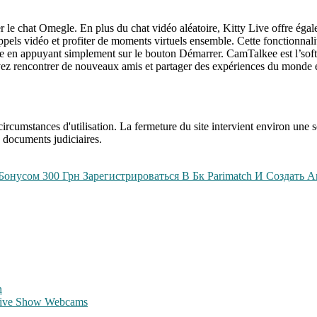
r le chat Omegle. En plus du chat vidéo aléatoire, Kitty Live offre éga
appels vidéo et profiter de moments virtuels ensemble. Cette fonctionnali
 en appuyant simplement sur le bouton Démarrer. CamTalkee est l’softw
vez rencontrer de nouveaux amis et partager des expériences du monde e
circumstances d'utilisation. La fermeture du site intervient environ une
s documents judiciaires.
онусом 300 Грн Зарегистрироваться В Бк Parimatch И Создать А
n
Live Show Webcams