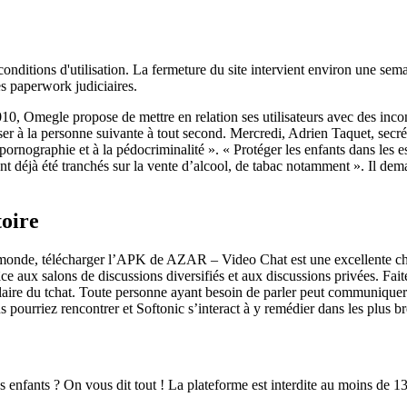
conditions d'utilisation. La fermeture du site intervient environ une sem
es paperwork judiciaires.
010, Omegle propose de mettre en relation ses utilisateurs avec des inco
r à la personne suivante à tout second. Mercredi, Adrien Taquet, secréta
pornographie et à la pédocriminalité ». « Protéger les enfants dans les e
 ont déjà été tranchés sur la vente d’alcool, de tabac notamment ». Il d
toire
e monde, télécharger l’APK de AZAR – Video Chat est une excellente cho
 aux salons de discussions diversifiés et aux discussions privées. Faite
ormulaire du tchat. Toute personne ayant besoin de parler peut communiquer
 pourriez rencontrer et Softonic s’interact à y remédier dans les plus br
enfants ? On vous dit tout ! La plateforme est interdite au moins de 13 a