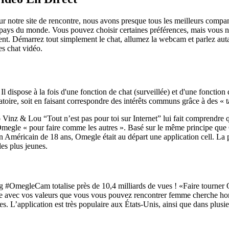
r notre site de rencontre, nous avons presque tous les meilleurs compan
pays du monde. Vous pouvez choisir certaines préférences, mais vous ne 
gent. Démarrez tout simplement le chat, allumez la webcam et parlez au
es chat vidéo.
Il dispose à la fois d'une fonction de chat (surveillée) et d'une fonction
toire, soit en faisant correspondre des intérêts communs grâce à des « t
 Vinz & Lou “Tout n’est pas pour toi sur Internet” lui fait comprendre q
’Omegle « pour faire comme les autres ». Basé sur le même principe qu
n Américain de 18 ans, Omegle était au départ une application cell. La 
es plus jeunes.
tag #OmegleCam totalise près de 10,4 milliards de vues ! «Faire tourne
ntre avec vos valeurs que vous vous pouvez rencontrer femme cherche
. L’application est très populaire aux États-Unis, ainsi que dans plusie