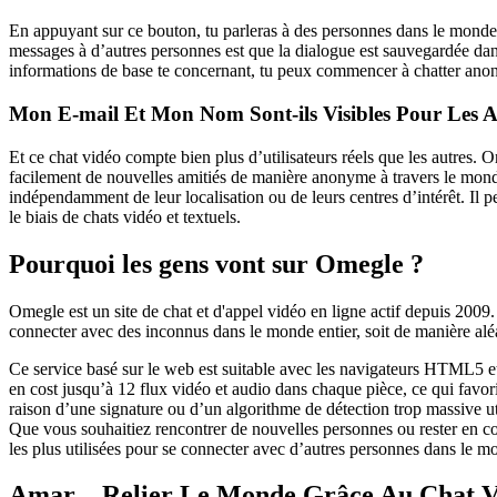
En appuyant sur ce bouton, tu parleras à des personnes dans le monde 
messages à d’autres personnes est que la dialogue est sauvegardée dans 
informations de base te concernant, tu peux commencer à chatter an
Mon E-mail Et Mon Nom Sont-ils Visibles Pour Les Au
Et ce chat vidéo compte bien plus d’utilisateurs réels que les autres. 
facilement de nouvelles amitiés de manière anonyme à travers le mond
indépendamment de leur localisation ou de leurs centres d’intérêt. Il 
le biais de chats vidéo et textuels.
Pourquoi les gens vont sur Omegle ?
Omegle est un site de chat et d'appel vidéo en ligne actif depuis 2009. 
connecter avec des inconnus dans le monde entier, soit de manière aléa
Ce service basé sur le web est suitable avec les navigateurs HTML5 et
en cost jusqu’à 12 flux vidéo et audio dans chaque pièce, ce qui favor
raison d’une signature ou d’un algorithme de détection trop massive ut
Que vous souhaitiez rencontrer de nouvelles personnes ou rester en c
les plus utilisées pour se connecter avec d’autres personnes dans le mo
Amar – Relier Le Monde Grâce Au Chat V