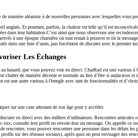
 de manière aléatoire à de nouvelles personnes avec lesquelles vous po
l anglais. Et pourtant, parfois, la chaleur est telle qu’il est inconceiv
nées dans leur habitation.C’est ainsi que nous observons une recrudesc
arrivés à une époque charnière où tout restait à prouver et où la messager
outés dans une liste d’amis, pas forcément de discuter avec le premier in
avoriser Les Échanges
isi au hasard, que vous pouvez voir en direct. ChatRad est une various à
 chatter de manière décente et normale au lieu d’être si audacieux et de
m est une autre various à Omegle avec tant de fonctionnalités et d’choi
cliquer sur une case attestant de son âge pour y accéder.
e discuter en direct avec des milliers d’utilisateurs. Rencontres amicale
 avec eux, consulte leur profil ou envoie-leur un message. On appelle ce 
 de rencontre, vous pouvez rencontrer une personne dans les délais les 
profils sur des réseaux sociaux), après quoi on peut envisager des rencon